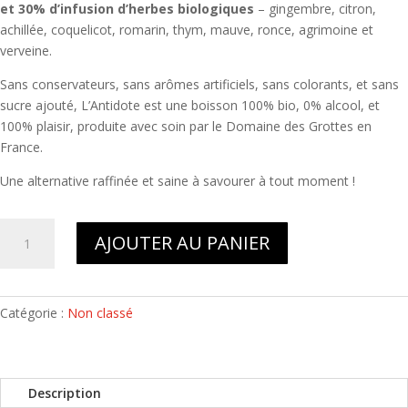
et 30% d’infusion d’herbes biologiques
– gingembre, citron,
achillée, coquelicot, romarin, thym, mauve, ronce, agrimoine et
verveine.
Sans conservateurs, sans arômes artificiels, sans colorants, et sans
sucre ajouté, L’Antidote est une boisson 100% bio, 0% alcool, et
100% plaisir, produite avec soin par le Domaine des Grottes en
France.
Une alternative raffinée et saine à savourer à tout moment !
quantité
A
AJOUTER AU PANIER
de
l
Antidote
t
-
e
Jus
Catégorie :
Non classé
r
de
n
fruits
a
et
t
Description
tisane
i