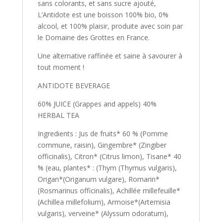
sans colorants, et sans sucre ajouté,
L’Antidote est une boisson 100% bio, 0%
alcool, et 100% plaisir, produite avec soin par
le Domaine des Grottes en France.
Une alternative raffinée et saine à savourer à
tout moment !
ANTIDOTE BEVERAGE
60% JUICE (Grappes and appels) 40%
HERBAL TEA
Ingredients : Jus de fruits* 60 % (Pomme
commune, raisin), Gingembre* (Zingiber
officinalis), Citron* (Citrus limon), Tisane* 40
% (eau, plantes* : (Thym (Thymus vulgaris),
Origan*(Origanum vulgare), Romarin*
(Rosmarinus officinalis), Achillée millefeuille*
(Achillea millefolium), Armoise*(Artemisia
vulgaris), verveine* (Alyssum odoratum),