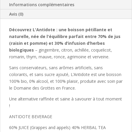
de
v
Informations complémentaires
plante
e
Avis (0)
0
:
%alc
Découvrez L'Antidote : une boisson pétillante et
naturelle, née de l'équilibre parfait entre 70% de jus
(raisin et pomme) et 30% d’infusion d’herbes
biologiques
– gingembre, citron, achillée, coquelicot,
romarin, thym, mauve, ronce, agrimoine et verveine.
Sans conservateurs, sans arômes artificiels, sans
colorants, et sans sucre ajouté, L’Antidote est une boisson
100% bio, 0% alcool, et 100% plaisir, produite avec soin par
le Domaine des Grottes en France.
Une alternative raffinée et saine à savourer à tout moment
!
ANTIDOTE BEVERAGE
60% JUICE (Grappes and appels) 40% HERBAL TEA