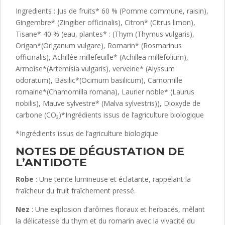
Ingredients : Jus de fruits* 60 % (Pomme commune, raisin),
Gingembre* (Zingiber officinalis), Citron* (Citrus limon),
Tisane* 40 % (eau, plantes* : (Thym (Thymus vulgaris),
Origan*(Origanum vulgare), Romarin* (Rosmarinus
officinalis), Achillée millefeuille* (Achillea millefolium),
Armoise*(Artemisia vulgaris), verveine* (Alyssum
odoratum), Basilic*(Ocimum basilicum), Camomille
romaine*(Chamomilla romana), Laurier noble* (Laurus
nobilis), Mauve sylvestre* (Malva sylvestris)), Dioxyde de
carbone (CO₂)*Ingrédients issus de l’agriculture biologique
*Ingrédients issus de l’agriculture biologique
NOTES DE DÉGUSTATION DE
L’ANTIDOTE
Robe
: Une teinte lumineuse et éclatante, rappelant la
fraîcheur du fruit fraîchement pressé.
Nez
: Une explosion d’arômes floraux et herbacés, mêlant
la délicatesse du thym et du romarin avec la vivacité du