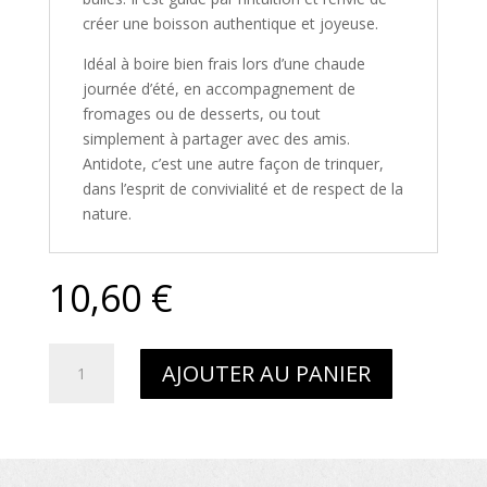
créer une boisson authentique et joyeuse.
Idéal à boire bien frais lors d’une chaude
journée d’été, en accompagnement de
fromages ou de desserts, ou tout
simplement à partager avec des amis.
Antidote, c’est une autre façon de trinquer,
dans l’esprit de convivialité et de respect de la
nature.
10,60
€
quantité
A
AJOUTER AU PANIER
de
l
Antidote
t
-
e
Jus
r
de
n